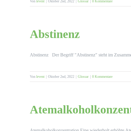
Von
levent
|
Oktober 2nd, 2022
|
Glossar
|
0 Kommentare
Abstinenz
Abstinenz Der Begriff "Abstinenz" steht im Zusam
Von
levent
|
Oktober 2nd, 2022
|
Glossar
|
0 Kommentare
Atemalkoholkonzen
Atemalkoholkonzentration Eine wiederholt erhöhte Ate