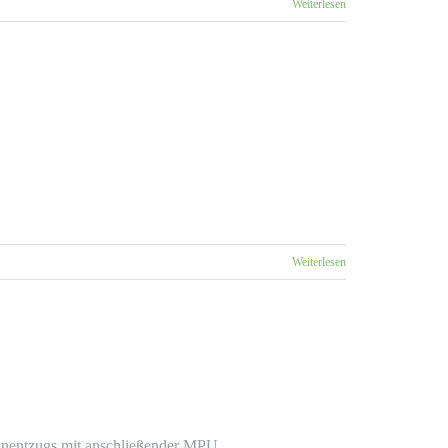
Weiterlesen
Weiterlesen
einentzugs mit anschließender MPU.