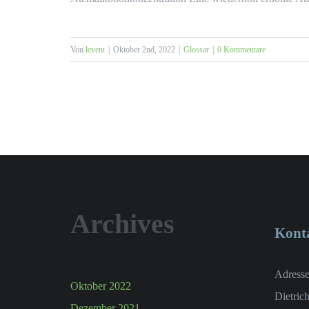
Von
levent
|
Oktober 2nd, 2022
|
Glossar
|
0 Kommentare
Archives
Kont
Adresse
Oktober 2022
Dietric
Dezember 2021