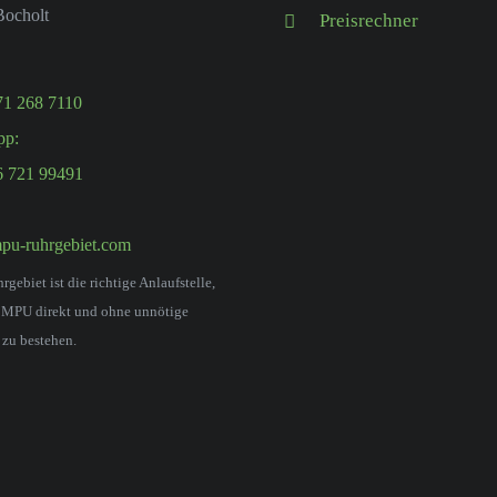
Bocholt
Preisrechner
71 268 7110
pp:
6 721 99491
pu-ruhrgebiet.com
ebiet ist die richtige Anlaufstelle,
 MPU direkt und ohne unnötige
 zu bestehen.