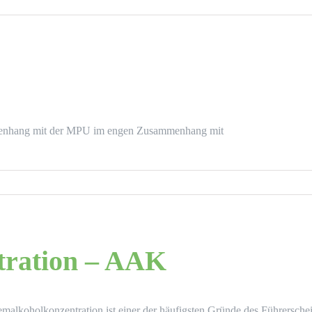
menhang mit der MPU im engen Zusammenhang mit
tration – AAK
malkoholkonzentration ist einer der häufigsten Gründe des Führersch