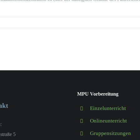
MPU Vorbereitung
akt
Einzelunterricht
Onlineunterricht
:
Gruppensitzungen
hstraße 5